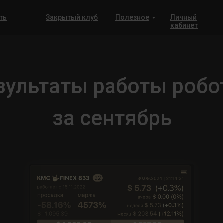
ть
Закрытый клуб
Полезное
Личный
а
кабинет
зультаты работы робо
за сентябрь