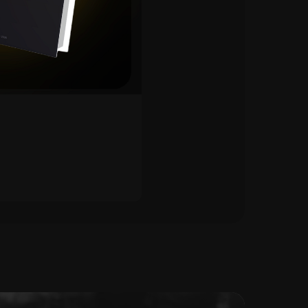
е с Михаилом
ительного
ере 60 000 тысяч
разово.