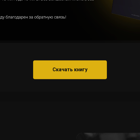
нёром
Собеседовани
04
Кулагиным.
ыт
Оплата вступ
05
рговли.
взноса в разм
рублей едино
Скачать книгу