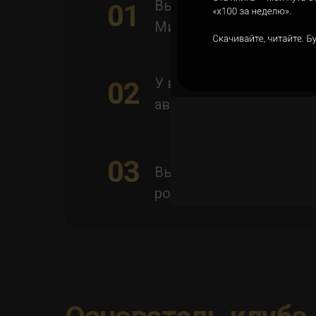
Вы должны быть парт
01
Михаила Кулагина.
У вас должен быть оп
02
автоматизированной то
03
Вы владеете 5 и более
роботами.