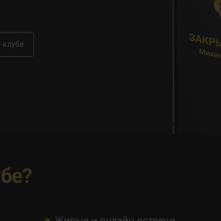
 клубе
убе?
Живые и онлайн встречи