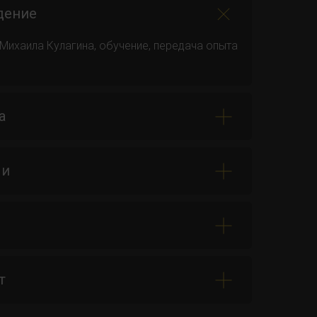
дение
ихаила Кулагина, обучение, передача опыта
а
чи
т