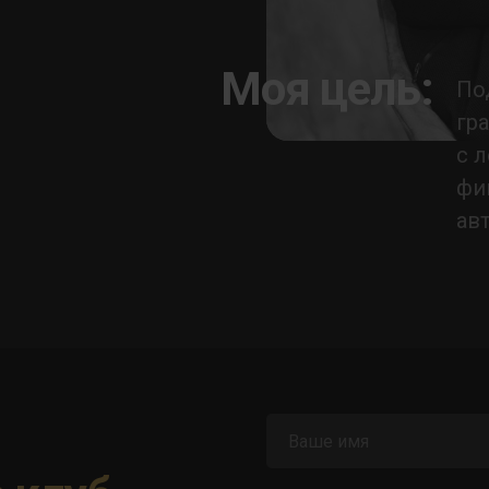
Моя цель:
По
гр
с 
фи
ав