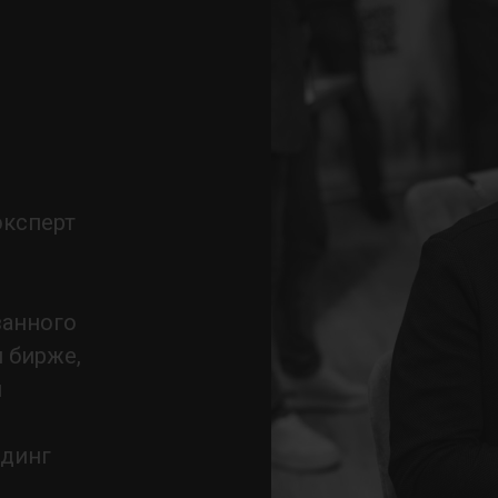
эксперт
ванного
 бирже,
̆
̆динг