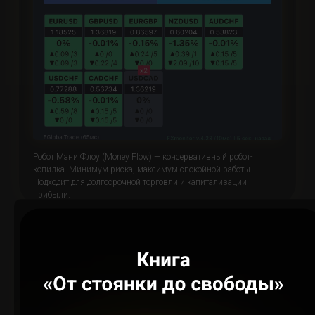
Робот Мани Флоу (Money Flow) — консервативный робот-
копилка. Минимум риска, максимум спокойной работы.
Подходит для долгосрочной торговли и капитализации
прибыли.