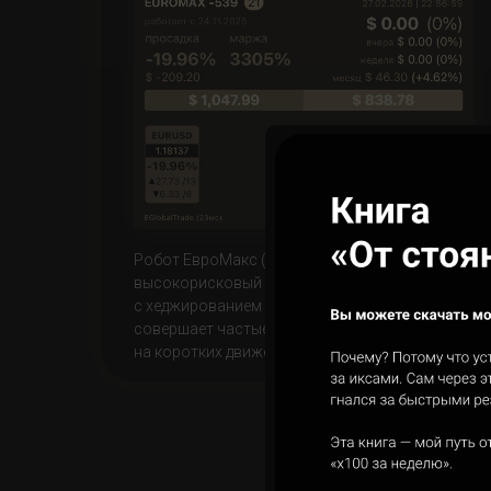
Робот ЕвроМакс (EuroMAX) —
высокорисковый скальпер
с хеджированием и защитой капитала. Робот
совершает частые сделки, забирая прибыль
на коротких движениях рынка.