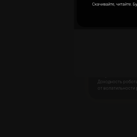
Робот Нейро Экспер
на основе нейросе
и глубокого матем
Доходность робота
от волатильности 