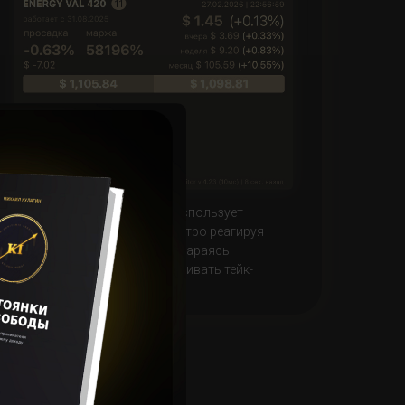
Робот Энерджи (Energy) — использует
динамичную стратегию, быстро реагируя
на рыночные колебания и стараясь
максимально близко подтягивать тейк-
профит к цене.