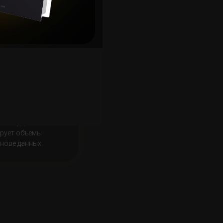
Cluster Delta PRO) —
ерного анализа
ластерДельта.
ирует объемы
нове данных.