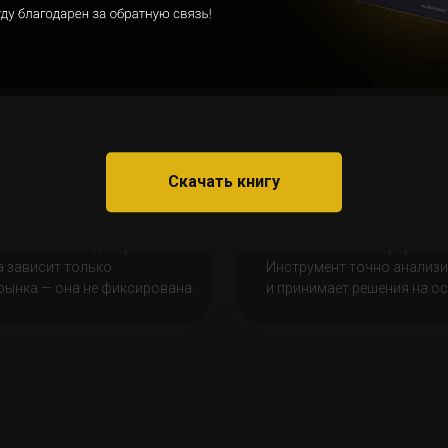
Скачать книгу
т (Neuro Expert) — создан
Робот Кластер Дельта Про (
тевой архитектуры
работает на основе класт
атического моделирования.
и сигналов с платформы К
 зависит только
Инструмент точно анализ
рынка — она не фиксирована.
и принимает решения на ос