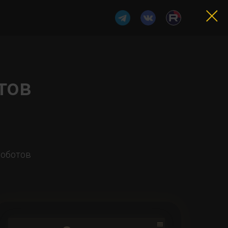
тов
роботов