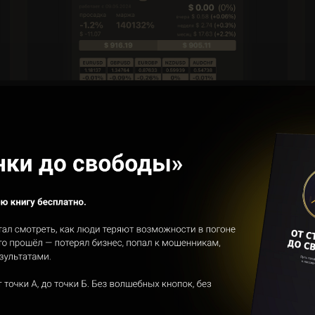
Робот Мани Флоу (Money Flow) —
консервативный робот-копилка. Минимум
риска, максимум спокойной работы.
Подходит для долгосрочной
торговли и капитализации прибыли.